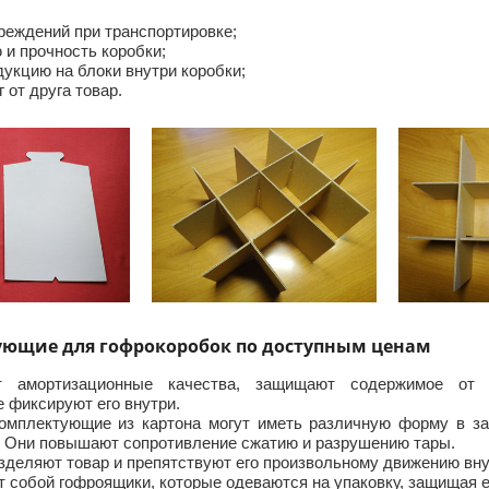
реждений при транспортировке;
 и прочность коробки;
укцию на блоки внутри коробки;
 от друга товар.
ующие для гофрокоробок по доступным ценам
 амортизационные качества, защищают содержимое от с
 фиксируют его внутри.
комплектующие из картона могут иметь различную форму в за
. Они повышают сопротивление сжатию и разрушению тары.
зделяют товар и препятствуют его произвольному движению вну
 собой гофроящики, которые одеваются на упаковку, защищая е