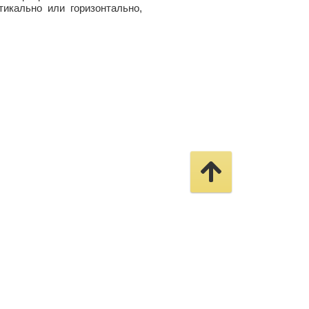
икально или горизонтально,
Создание сайтов
в студии
Мегагрупп