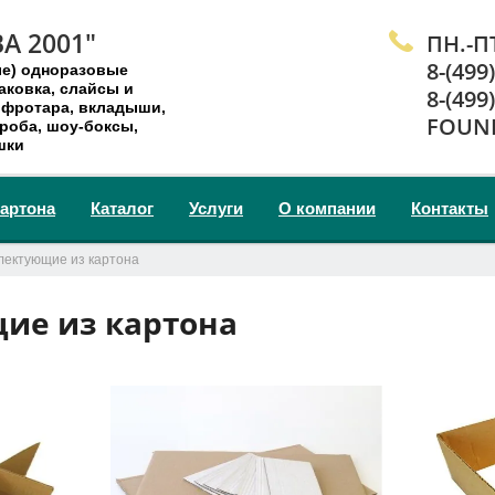
А 2001"
ПН.-ПТ
8-(499
ые) одноразовые
аковка, слайсы и
8-(499
гофротара, вкладыши,
FOUN
роба, шоу-боксы,
шки
картона
Каталог
Услуги
О компании
Контакты
лектующие из картона
ие из картона