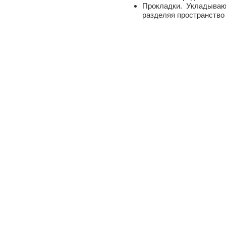
Прокладки. Укладываю
разделяя пространство 
Производство упаковки из картон
© 2015 - 2026
Мы в социальных сетях: