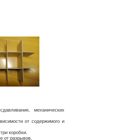
давливания, механических
висимости от содержимого и
три коробки.
е от разрывов.