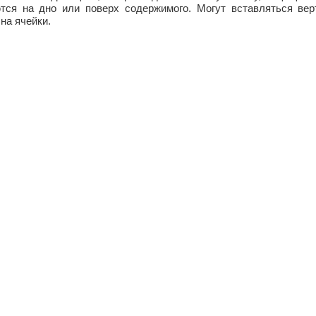
тся на дно или поверх содержимого. Могут вставляться верт
на ячейки.
а
Каталог
Услуги
О компании
Контакты
Обратная связь
Наш адрес:
Московская обл, Наро-Фоминский
р-н., г.Апрелевка,
ул.Апрелевская, д.73 А.
Наши телефоны:
8-(499)-267-5-123